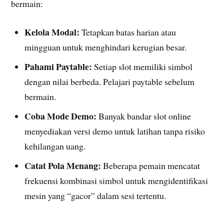
bermain:
Kelola Modal:
Tetapkan batas harian atau
mingguan untuk menghindari kerugian besar.
Pahami Paytable:
Setiap slot memiliki simbol
dengan nilai berbeda. Pelajari paytable sebelum
bermain.
Coba Mode Demo:
Banyak bandar slot online
menyediakan versi demo untuk latihan tanpa risiko
kehilangan uang.
Catat Pola Menang:
Beberapa pemain mencatat
frekuensi kombinasi simbol untuk mengidentifikasi
mesin yang “gacor” dalam sesi tertentu.