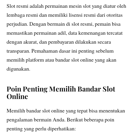
Slot resmi adalah permainan mesin slot yang diatur oleh
lembaga resmi dan memiliki lisensi resmi dari otoritas
perjudian. Dengan bermain di slot resmi, pemain bisa
memastikan permainan adil, data kemenangan tercatat
dengan akurat, dan pembayaran dilakukan secara
transparan. Pemahaman dasar ini penting sebelum
memilih platform atau bandar slot online yang akan
digunakan.
Poin Penting Memilih Bandar Slot
Online
Memilih bandar slot online yang tepat bisa menentukan
pengalaman bermain Anda. Berikut beberapa poin
penting yang perlu diperhatikan: