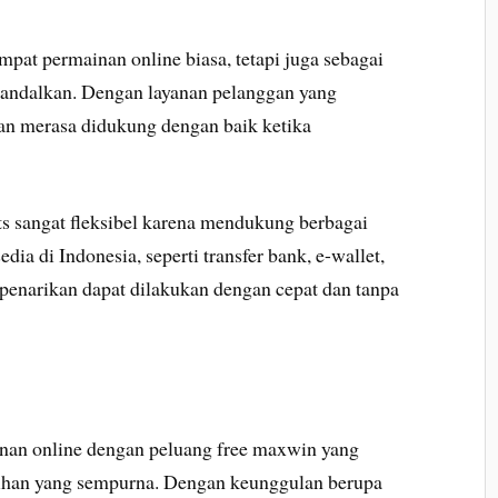
empat permainan online biasa, tetapi juga sebagai
diandalkan. Dengan layanan pelanggan yang
kan merasa didukung dengan baik ketika
lots sangat fleksibel karena mendukung berbagai
ia di Indonesia, seperti transfer bank, e-wallet,
penarikan dapat dilakukan dengan cepat dan tanpa
inan online dengan peluang free maxwin yang
ilihan yang sempurna. Dengan keunggulan berupa