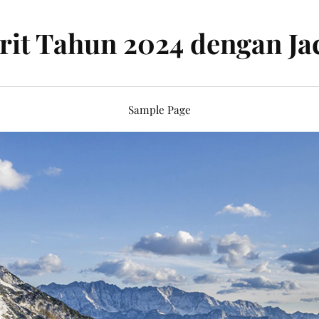
orit Tahun 2024 dengan J
Sample Page