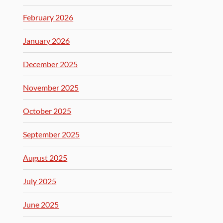
February 2026
January 2026
December 2025
November 2025
October 2025
September 2025
August 2025
July 2025
June 2025