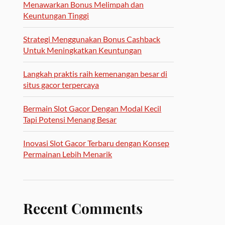
Menawarkan Bonus Melimpah dan
Keuntungan Tinggi
Strategi Menggunakan Bonus Cashback
Untuk Meningkatkan Keuntungan
Langkah praktis raih kemenangan besar di
situs gacor terpercaya
Bermain Slot Gacor Dengan Modal Kecil
Tapi Potensi Menang Besar
Inovasi Slot Gacor Terbaru dengan Konsep
Permainan Lebih Menarik
Recent Comments