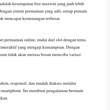
s adalah kesempatan free maxwin yang jauh lebih
Dengan sistem permainan yang adil, setiap pemain
tuk mencapai kemenangan terbesar.
i permainan online, mulai dari slot dengan tema
e interaktif yang menguji kemampuan. Dengan
emain tidak akan merasa bosan mencoba variasi
dern, responsif, dan mudah diakses melalui
n smartphone. Ini membuat pengalaman bermain
gkan.