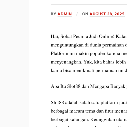
BY
ADMIN
ON
AUGUST 28, 2025
Hai, Sobat Pecinta Judi Online! Kala
menguntungkan di dunia permainan dar
Platform ini makin populer karena m
menyenangkan. Yuk, kita bahas lebih 
kamu bisa menikmati permainan ini 
Apa Itu Slot88 dan Mengapa Banyak
Slot88 adalah salah satu platform ju
berbagai macam tema dan fitur menar
berbagai kalangan. Keunggulan utama