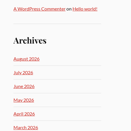
A WordPress Commenter
on
Hello world!
Archives
August 2026
July 2026
June 2026
May 2026
April 2026
March 2026