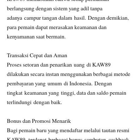
berlangsung dengan sistem yang adil tanpa
adanya campur tangan dalam hasil. Dengan demikian,
para pemain dapat merasakan keamanan dan
kenyamanan saat bermain.
Transaksi Cepat dan Aman
Proses setoran dan penarikan uang di KAW89
dilakukan secara instan menggunakan berbagai metode
pembayaran yang umum di Indonesia. Dengan
tingkat keamanan yang tinggi, data dan saldo pemain
terlindungi dengan baik.
Bonus dan Promosi Menarik
Bagi pemain baru yang mendaftar melalui tautan resmi
KAW89, terdapat berbagai bonus sambutan, cashback,