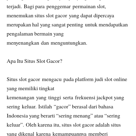
terjadi. Bagi para penggemar permainan slot,
menemukan situs slot gacor yang dapat dipercaya
merupakan hal yang sangat penting untuk mendapatkan
pengalaman bermain yang
menyenangkan dan menguntungkan.
Apa Itu Situs Slot Gacor?
Situs slot gacor mengacu pada platform judi slot online
yang memiliki tingkat
kemenangan yang tinggi serta frekuensi jackpot yang
sering keluar. Istilah “gacor” berasal dari bahasa
Indonesia yang berarti “sering menang” atau “sering
keluar”. Oleh karena itu, situs slot gacor adalah situs
yang dikenal karena kemampuannya memberi