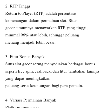
2. RTP Tinggi
Return to Player (RTP) adalah persentase
kemenangan dalam permainan slot. Situs
gacor umumnya menawarkan RTP yang tinggi,
minimal 96% atau lebih, sehingga peluang
menang menjadi lebih besar.
3. Fitur Bonus Banyak
Situs slot gacor sering menyediakan berbagai bonus
seperti free spin, cashback, dan fitur tambahan lainnya
yang dapat meningkatkan
peluang serta keuntungan bagi para pemain.
4. Variasi Permainan Banyak
Platform yang gacor