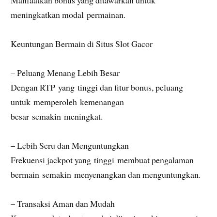
meningkatkan modal permainan.
Keuntungan Bermain di Situs Slot Gacor
– Peluang Menang Lebih Besar
Dengan RTP yang tinggi dan fitur bonus, peluang
untuk memperoleh kemenangan
besar semakin meningkat.
– Lebih Seru dan Menguntungkan
Frekuensi jackpot yang tinggi membuat pengalaman
bermain semakin menyenangkan dan menguntungkan.
– Transaksi Aman dan Mudah