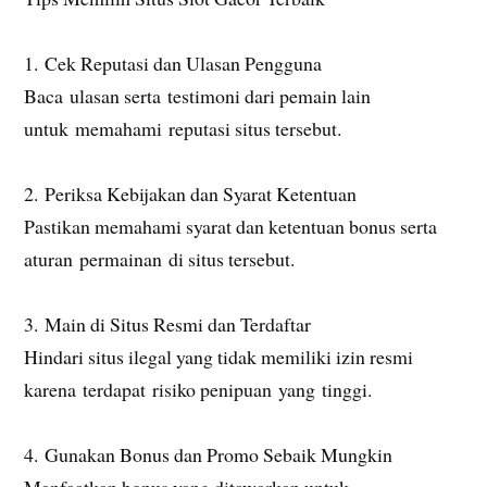
1. Cek Reputasi dan Ulasan Pengguna
Baca ulasan serta testimoni dari pemain lain
untuk memahami reputasi situs tersebut.
2. Periksa Kebijakan dan Syarat Ketentuan
Pastikan memahami syarat dan ketentuan bonus serta
aturan permainan di situs tersebut.
3. Main di Situs Resmi dan Terdaftar
Hindari situs ilegal yang tidak memiliki izin resmi
karena terdapat risiko penipuan yang tinggi.
4. Gunakan Bonus dan Promo Sebaik Mungkin
Manfaatkan bonus yang ditawarkan untuk