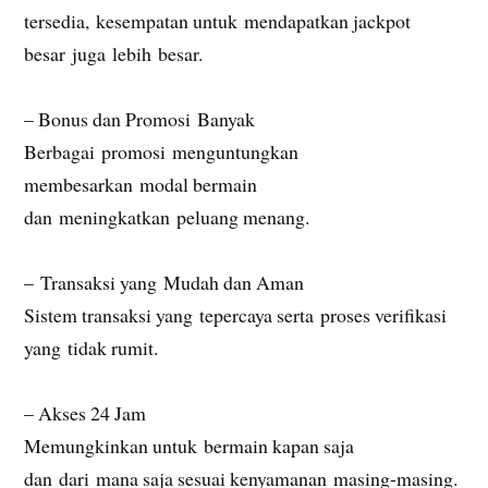
tersedia, kesempatan untuk mendapatkan jackpot
besar juga lebih besar.
– Bonus dan Promosi Banyak
Berbagai promosi menguntungkan
membesarkan modal bermain
dan meningkatkan peluang menang.
– Transaksi yang Mudah dan Aman
Sistem transaksi yang tepercaya serta proses verifikasi
yang tidak rumit.
– Akses 24 Jam
Memungkinkan untuk bermain kapan saja
dan dari mana saja sesuai kenyamanan masing-masing.