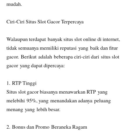
mudah.
Ciri-Ciri Situs Slot Gacor Terpercaya
Walaupun terdapat banyak situs slot online di internet,
tidak semuanya memiliki reputasi yang baik dan fitur
gacor. Berikut adalah beberapa ciri-ciri dari situs slot
gacor yang dapat dipercaya:
1. RTP Tinggi
Situs slot gacor biasanya menawarkan RTP yang
melebihi 95%, yang menandakan adanya peluang
menang yang lebih besar.
2. Bonus dan Promo Beraneka Ragam