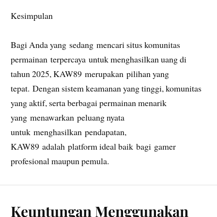
Kesimpulan
Bagi Anda yang sedang mencari situs komunitas
permainan terpercaya untuk menghasilkan uang di
tahun 2025, KAW89 merupakan pilihan yang
tepat. Dengan sistem keamanan yang tinggi, komunitas
yang aktif, serta berbagai permainan menarik
yang menawarkan peluang nyata
untuk menghasilkan pendapatan,
KAW89 adalah platform ideal baik bagi gamer
profesional maupun pemula.
Keuntungan Menggunakan