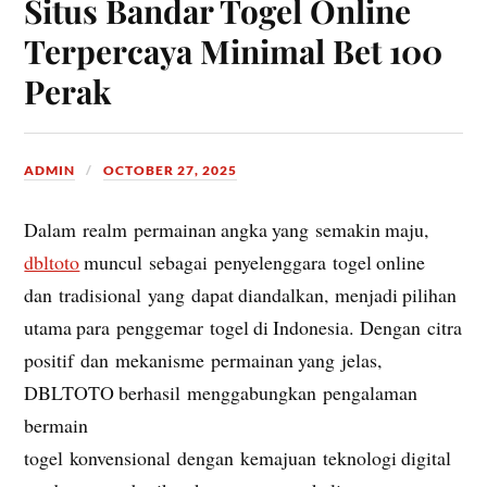
Situs Bandar Togel Online
Terpercaya Minimal Bet 100
Perak
ADMIN
OCTOBER 27, 2025
Dalam realm permainan angka yang semakin maju,
dbltoto
muncul sebagai penyelenggara togel online
dan tradisional yang dapat diandalkan, menjadi pilihan
utama para penggemar togel di Indonesia. Dengan citra
positif dan mekanisme permainan yang jelas,
DBLTOTO berhasil menggabungkan pengalaman
bermain
togel konvensional dengan kemajuan teknologi digital