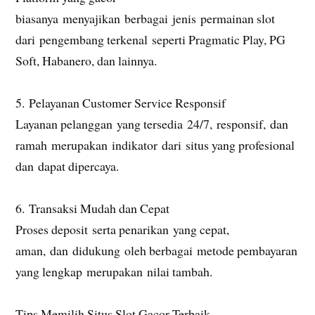
biasanya menyajikan berbagai jenis permainan slot
dari pengembang terkenal seperti Pragmatic Play, PG
Soft, Habanero, dan lainnya.
5. Pelayanan Customer Service Responsif
Layanan pelanggan yang tersedia 24/7, responsif, dan
ramah merupakan indikator dari situs yang profesional
dan dapat dipercaya.
6. Transaksi Mudah dan Cepat
Proses deposit serta penarikan yang cepat,
aman, dan didukung oleh berbagai metode pembayaran
yang lengkap merupakan nilai tambah.
Tips Memilih Situs Slot Gacor Terbaik