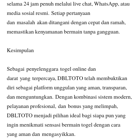
selama 24 jam penuh melalui live chat, WhatsApp, atau
media sosial resmi. Setiap pertanyaan
dan masalah akan ditangani dengan cepat dan ramah,
memastikan kenyamanan bermain tanpa gangguan.
Kesimpulan
Sebagai penyelenggara togel online dan
darat yang terpercaya, DBLTOTO telah membuktikan
diri sebagai platform unggulan yang aman, transparan,
dan menguntungkan. Dengan kombinasi sistem modern,
pelayanan profesional, dan bonus yang melimpah,
DBLTOTO menjadi pilihan ideal bagi siapa pun yang
ingin menikmati sensasi bermain togel dengan cara
yang aman dan mengasyikkan.