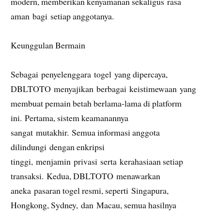
modern, memberikan kenyamanan sekaligus rasa
aman bagi setiap anggotanya.
Keunggulan Bermain
Sebagai penyelenggara togel yang dipercaya,
DBLTOTO menyajikan berbagai keistimewaan yang
membuat pemain betah berlama-lama di platform
ini. Pertama, sistem keamanannya
sangat mutakhir. Semua informasi anggota
dilindungi dengan enkripsi
tinggi, menjamin privasi serta kerahasiaan setiap
transaksi. Kedua, DBLTOTO menawarkan
aneka pasaran togel resmi, seperti Singapura,
Hongkong, Sydney, dan Macau, semua hasilnya