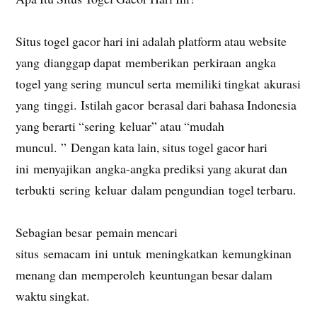
Situs togel gacor hari ini adalah platform atau website
yang dianggap dapat memberikan perkiraan angka
togel yang sering muncul serta memiliki tingkat akurasi
yang tinggi. Istilah gacor berasal dari bahasa Indonesia
yang berarti “sering keluar” atau “mudah
muncul. ” Dengan kata lain, situs togel gacor hari
ini menyajikan angka-angka prediksi yang akurat dan
terbukti sering keluar dalam pengundian togel terbaru.
Sebagian besar pemain mencari
situs semacam ini untuk meningkatkan kemungkinan
menang dan memperoleh keuntungan besar dalam
waktu singkat.