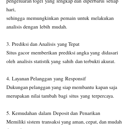
pengeluaran togel yang lengkap dan diperbarui setiap
hari,
sehingga memungkinkan pemain untuk melakukan
analisis dengan lebih mudah.
3. Prediksi dan Analisis yang Tepat
Situs gacor memberikan prediksi angka yang didasari
oleh analisis statistik yang sahih dan terbukti akurat.
4. Layanan Pelanggan yang Responsif
Dukungan pelanggan yang siap membantu kapan saja
merupakan nilai tambah bagi situs yang terpercaya.
5. Kemudahan dalam Deposit dan Penarikan
Memiliki sistem transaksi yang aman, cepat, dan mudah