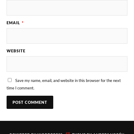
EMAIL
*
WEBSITE
Save my name, email, and website in this browser for the next
time I comment.