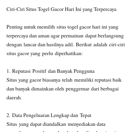
Ciri-Ciri Situs Togel Gacor Hari Ini yang Terpercaya
Penting untuk memilih situs togel gacor hari ini yang
terpercaya dan aman agar permainan dapat berlangsung
dengan lancar dan hasilnya adil. Berikut adalah ciri-ciri
situs gacor yang perlu diperhatikan:
1. Reputasi Positif dan Banyak Pengguna
Situs yang gacor biasanya telah memiliki reputasi baik
dan banyak dimainkan oleh penggemar dari berbagai
daerah.
2. Data Pengeluaran Lengkap dan Tepat
Situs yang dapat diandalkan menyediakan data