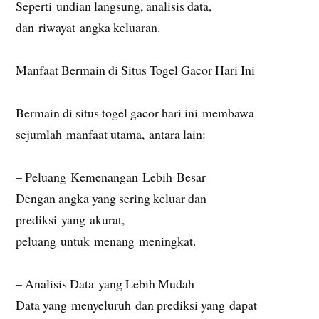
Seperti undian langsung, analisis data,
dan riwayat angka keluaran.
Manfaat Bermain di Situs Togel Gacor Hari Ini
Bermain di situs togel gacor hari ini membawa
sejumlah manfaat utama, antara lain:
– Peluang Kemenangan Lebih Besar
Dengan angka yang sering keluar dan
prediksi yang akurat,
peluang untuk menang meningkat.
– Analisis Data yang Lebih Mudah
Data yang menyeluruh dan prediksi yang dapat