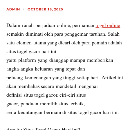
ADMIN
OCTOBER 18, 2025
Dalam ranah perjudian online, permainan
togel online
semakin diminati oleh para penggemar taruhan. Salah
satu elemen utama yang dicari oleh para pemain adalah
situs togel gacor hari ini—
yaitu platform yang dianggap mampu memberikan
angka-angka keluaran yang tepat dan
peluang kemenangan yang tinggi setiap hari. Artikel ini
akan membahas secara mendetail mengenai
definisi situs togel gacor, ciri-ciri situs
gacor, panduan memilih situs terbaik,
serta keuntungan bermain di situs togel gacor hari ini.
Apa Itu Situs Togel Gacor Hari Ini?