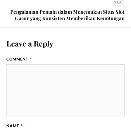
NEXT
Pengalaman Pemain dalam Menemukan Situs Slot
Gacor yang Konsisten Memberikan Keuntungan
Leave a Reply
COMMENT
*
NAME
*