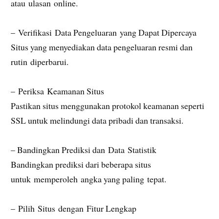
atau ulasan online.
– Verifikasi Data Pengeluaran yang Dapat Dipercaya
Situs yang menyediakan data pengeluaran resmi dan
rutin diperbarui.
– Periksa Keamanan Situs
Pastikan situs menggunakan protokol keamanan seperti
SSL untuk melindungi data pribadi dan transaksi.
– Bandingkan Prediksi dan Data Statistik
Bandingkan prediksi dari beberapa situs
untuk memperoleh angka yang paling tepat.
– Pilih Situs dengan Fitur Lengkap