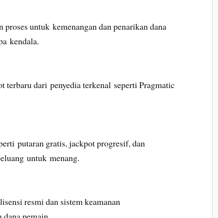
an proses untuk kemenangan dan penarikan dana
pa kendala.
t terbaru dari penyedia terkenal seperti Pragmatic
rti putaran gratis, jackpot progresif, dan
peluang untuk menang.
lisensi resmi dan sistem keamanan
n dana pemain.