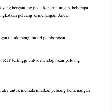
 yang bergantung pada keberuntungan, beberapa
ningkatkan peluang kemenangan Anda:
ngan untuk menghindari pemborosan.
n RTP tertinggi untuk mendapatkan peluang
s
 gratis untuk memaksimalkan peluang kemenangan