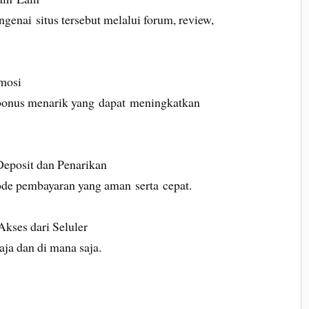
enai situs tersebut melalui forum, review,
mosi
bonus menarik yang dapat meningkatkan
eposit dan Penarikan
ode pembayaran yang aman serta cepat.
kses dari Seluler
ja dan di mana saja.