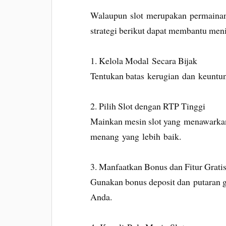
Walaupun slot merupakan permainan
strategi berikut dapat membantu me
1. Kelola Modal Secara Bijak
Tentukan batas kerugian dan keuntu
2. Pilih Slot dengan RTP Tinggi
Mainkan mesin slot yang menawarka
menang yang lebih baik.
3. Manfaatkan Bonus dan Fitur Grati
Gunakan bonus deposit dan putaran
Anda.