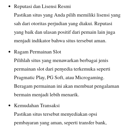
Reputasi dan Lisensi Resmi
Pastikan situs yang Anda pilih memiliki lisensi yang
sah dari otoritas perjudian yang diakui. Reputasi
yang baik dan ulasan positif dari pemain lain juga
menjadi indikator bahwa situs tersebut aman.
Ragam Permainan Slot
Pilihlah situs yang menawarkan berbagai jenis
permainan slot dari penyedia terkemuka seperti
Pragmatic Play, PG Soft, atau Microgaming.
Beragam permainan ini akan membuat pengalaman
bermain menjadi lebih menarik.
Kemudahan Transaksi
Pastikan situs tersebut menyediakan opsi
pembayaran yang aman, seperti transfer bank,