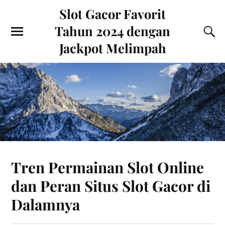
Slot Gacor Favorit
Tahun 2024 dengan
Jackpot Melimpah
Tren Permainan Slot Online
dan Peran Situs Slot Gacor di
Dalamnya