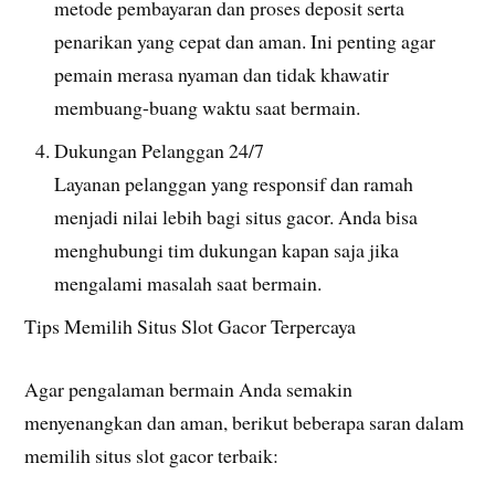
metode pembayaran dan proses deposit serta
penarikan yang cepat dan aman. Ini penting agar
pemain merasa nyaman dan tidak khawatir
membuang-buang waktu saat bermain.
Dukungan Pelanggan 24/7
Layanan pelanggan yang responsif dan ramah
menjadi nilai lebih bagi situs gacor. Anda bisa
menghubungi tim dukungan kapan saja jika
mengalami masalah saat bermain.
Tips Memilih Situs Slot Gacor Terpercaya
Agar pengalaman bermain Anda semakin
menyenangkan dan aman, berikut beberapa saran dalam
memilih situs slot gacor terbaik: