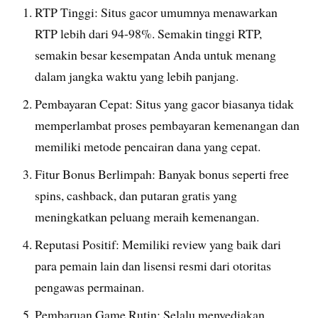
RTP Tinggi: Situs gacor umumnya menawarkan
RTP lebih dari 94-98%. Semakin tinggi RTP,
semakin besar kesempatan Anda untuk menang
dalam jangka waktu yang lebih panjang.
Pembayaran Cepat: Situs yang gacor biasanya tidak
memperlambat proses pembayaran kemenangan dan
memiliki metode pencairan dana yang cepat.
Fitur Bonus Berlimpah: Banyak bonus seperti free
spins, cashback, dan putaran gratis yang
meningkatkan peluang meraih kemenangan.
Reputasi Positif: Memiliki review yang baik dari
para pemain lain dan lisensi resmi dari otoritas
pengawas permainan.
Pembaruan Game Rutin: Selalu menyediakan