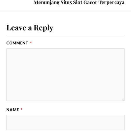
Menunjang Situs Slot Gacor Terpercaya
Leave a Reply
COMMENT
*
NAME
*