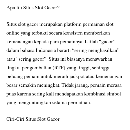
Apa Itu Situs Slot Gacor?
Situs slot gacor merupakan platform permainan slot
online yang terbukti secara konsisten memberikan
kemenangan kepada para pemainnya. Istilah “gacor”
dalam bahasa Indonesia berarti “sering menghasilkan”
atau “sering gacor”. Situs ini biasanya menawarkan
tingkat pengembalian (RTP) yang tinggi, sehingga
peluang pemain untuk meraih jackpot atau kemenangan
besar semakin meningkat. Tidak jarang, pemain merasa
puas karena sering kali mendapatkan kombinasi simbol
yang menguntungkan selama permainan.
Ciri-Ciri Situs Slot Gacor