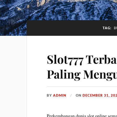
TAG:
B
Slot777 Terb
Paling Meng
BY
ADMIN
ON
DECEMBER 31, 20
Perkembangan dunia slot online sema