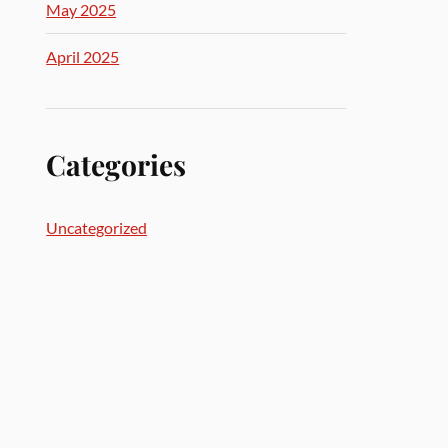
May 2025
April 2025
Categories
Uncategorized