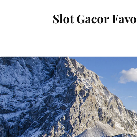
Slot Gacor Fav