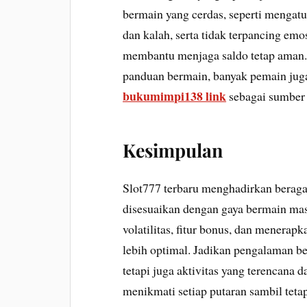
bermain yang cerdas, seperti mengat
dan kalah, serta tidak terpancing emo
membantu menjaga saldo tetap aman. 
panduan bermain, banyak pemain juga
bukumimpi138 link
sebagai sumber 
Kesimpulan
Slot777 terbaru menghadirkan berag
disesuaikan dengan gaya bermain m
volatilitas, fitur bonus, dan menerapk
lebih optimal. Jadikan pengalaman be
tetapi juga aktivitas yang terencana
menikmati setiap putaran sambil tet