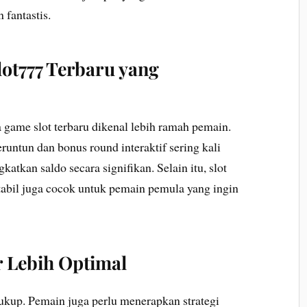
fantastis.
ot777 Terbaru yang
a game slot terbaru dikenal lebih ramah pemain.
untun dan bonus round interaktif sering kali
tkan saldo secara signifikan. Selain itu, slot
tabil juga cocok untuk pemain pemula yang ingin
.
r Lebih Optimal
ukup. Pemain juga perlu menerapkan strategi