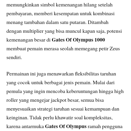
memungkinkan simbol kemenangan hilang setelah
pembayaran, memberi kesempatan untuk kombinasi
menang tambahan dalam satu putaran. Ditambah
dengan multiplier yang bisa muncul kapan saja, potensi
Gates Of Olympus 1000
kemenangan besar di
membuat pemain merasa seolah memegang petir Zeus
sendiri.
Permainan ini juga menawarkan fleksibilitas taruhan
yang cocok untuk berbagai jenis pemain. Mulai dari
pemula yang ingin mencoba keberuntungan hingga high
roller yang mengejar jackpot besar, semua bisa
menyesuaikan strategi taruhan sesuai kemampuan dan
keinginan. Tidak perlu khawatir soal kompleksitas,
Gates Of Olympus
karena antarmuka
ramah pengguna