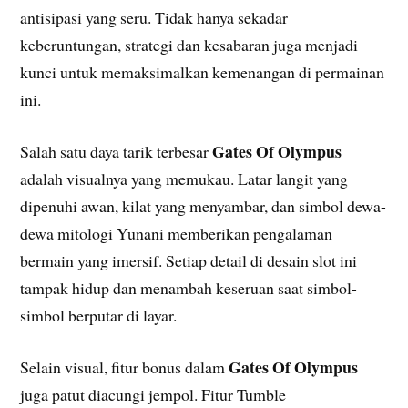
antisipasi yang seru. Tidak hanya sekadar
keberuntungan, strategi dan kesabaran juga menjadi
kunci untuk memaksimalkan kemenangan di permainan
ini.
Gates Of Olympus
Salah satu daya tarik terbesar
adalah visualnya yang memukau. Latar langit yang
dipenuhi awan, kilat yang menyambar, dan simbol dewa-
dewa mitologi Yunani memberikan pengalaman
bermain yang imersif. Setiap detail di desain slot ini
tampak hidup dan menambah keseruan saat simbol-
simbol berputar di layar.
Gates Of Olympus
Selain visual, fitur bonus dalam
juga patut diacungi jempol. Fitur Tumble