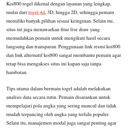
Koi800 togel dikenal dengan layanan yang lengkap,
mulai dari
togel 4d
, 3D, hingga 2D, sehingga pemain
memiliki banyak pilihan sesuai keinginan. Selain itu,
situs ini juga menawarkan fitur live draw yang
memudahkan pemain untuk mengikuti hasil secara
langsung dan transparan. Penggunaan link resmi koi800
dan link alternatif koi800 sangat membantu pemain agar
tetap bisa mengakses situs ini kapan saja tanpa
hambatan.
Tips utama dalam bermain togel adalah melakukan
analisis data secara rutin. Pemain disarankan untuk
mempelajari pola angka yang sering muncul dan tidak
mudah terpancing oleh angka yang terlalu populer.
Selain itu, manajemen modal juga sangat penting agar