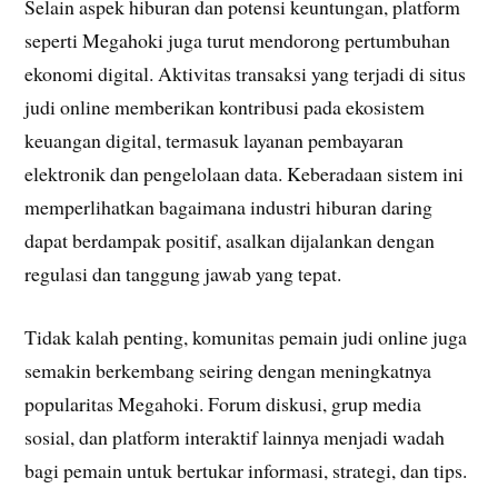
Selain aspek hiburan dan potensi keuntungan, platform
seperti Megahoki juga turut mendorong pertumbuhan
ekonomi digital. Aktivitas transaksi yang terjadi di situs
judi online memberikan kontribusi pada ekosistem
keuangan digital, termasuk layanan pembayaran
elektronik dan pengelolaan data. Keberadaan sistem ini
memperlihatkan bagaimana industri hiburan daring
dapat berdampak positif, asalkan dijalankan dengan
regulasi dan tanggung jawab yang tepat.
Tidak kalah penting, komunitas pemain judi online juga
semakin berkembang seiring dengan meningkatnya
popularitas Megahoki. Forum diskusi, grup media
sosial, dan platform interaktif lainnya menjadi wadah
bagi pemain untuk bertukar informasi, strategi, dan tips.