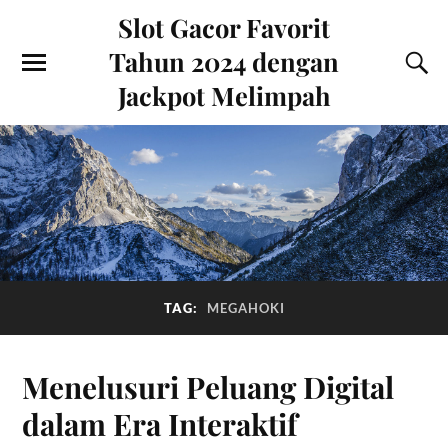
Slot Gacor Favorit
Tahun 2024 dengan
Jackpot Melimpah
TAG:
MEGAHOKI
Menelusuri Peluang Digital
dalam Era Interaktif