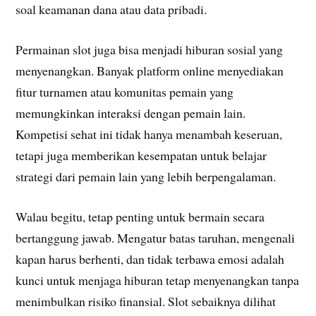
soal keamanan dana atau data pribadi.
Permainan slot juga bisa menjadi hiburan sosial yang
menyenangkan. Banyak platform online menyediakan
fitur turnamen atau komunitas pemain yang
memungkinkan interaksi dengan pemain lain.
Kompetisi sehat ini tidak hanya menambah keseruan,
tetapi juga memberikan kesempatan untuk belajar
strategi dari pemain lain yang lebih berpengalaman.
Walau begitu, tetap penting untuk bermain secara
bertanggung jawab. Mengatur batas taruhan, mengenali
kapan harus berhenti, dan tidak terbawa emosi adalah
kunci untuk menjaga hiburan tetap menyenangkan tanpa
menimbulkan risiko finansial. Slot sebaiknya dilihat