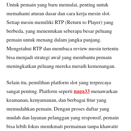
Untuk pemain yang baru memulai, penting untuk
memahami aturan dasar dan cara kerja mesin slot.
Setiap mesin memiliki RTP (Return to Player) yang
berbeda, yang menentukan seberapa besar peluang
pemain untuk menang dalam jangka panjang.
Mengetahui RTP dan membaca review mesin tertentu
bisa menjadi strategi awal yang membantu pemain
meningkatkan peluang mereka meraih kemenangan.
Selain itu, pemilihan platform slot yang terpercaya
naga33
sangat penting. Platform seperti
menawarkan
keamanan, kenyamanan, dan berbagai fitur yang
memudahkan pemain. Dengan proses daftar yang
mudah dan layanan pelanggan yang responsif, pemain
bisa lebih fokus menikmati permainan tanpa khawatir