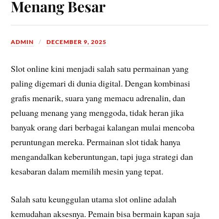
Menang Besar
ADMIN
DECEMBER 9, 2025
Slot online kini menjadi salah satu permainan yang
paling digemari di dunia digital. Dengan kombinasi
grafis menarik, suara yang memacu adrenalin, dan
peluang menang yang menggoda, tidak heran jika
banyak orang dari berbagai kalangan mulai mencoba
peruntungan mereka. Permainan slot tidak hanya
mengandalkan keberuntungan, tapi juga strategi dan
kesabaran dalam memilih mesin yang tepat.
Salah satu keunggulan utama slot online adalah
kemudahan aksesnya. Pemain bisa bermain kapan saja