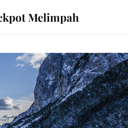
ackpot Melimpah