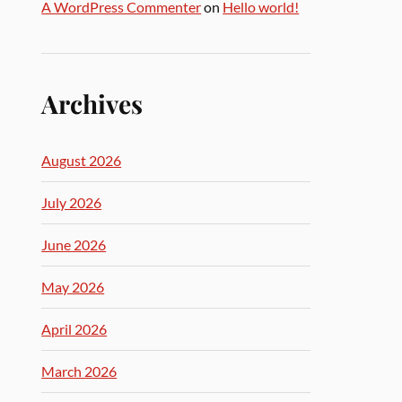
A WordPress Commenter
on
Hello world!
Archives
August 2026
July 2026
June 2026
May 2026
April 2026
March 2026