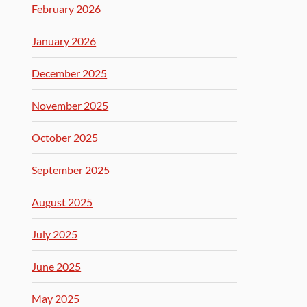
February 2026
January 2026
December 2025
November 2025
October 2025
September 2025
August 2025
July 2025
June 2025
May 2025