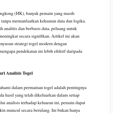
Hongkong (HK), banyak pemain yang masih
tanpa memanfaatkan kekuatan data dan logika.
 analitis dan berbasis data, peluang untuk
ningkat secara signifikan. Artikel ini akan
yusun strategi togel modern dengan
mengapa pendekatan ini lebih efektif daripada
i Analisis Togel
pahami dalam permainan togel adalah pentingnya
a hasil yang telah dikeluarkan dalam setiap
ui analisis terhadap keluaran ini, pemain dapat
kin muncul secara berulang. Ini bukan hanya