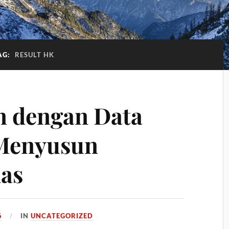
AG:
RESULT HK
n dengan Data
 Menyusun
das
6
IN
UNCATEGORIZED