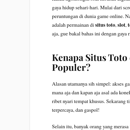
gaya hidup sehari-hari. Mulai dari s
peruntungan di dunia game online. Na
situs toto
slot
t
adalah permainan di
,
,
aja, gue bakal bahas ini dengan gaya r
Kenapa Situs Toto 
Populer?
Alasan utamanya sih simpel: akses ga
mana aja dan kapan aja asal ada kone
ribet nyari tempat khusus. Sekarang ti
terpercaya, dan gaspol!
Selain itu, banyak orang yang merasa