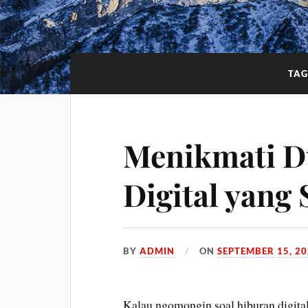
TAG
Menikmati D
Digital yang
BY
ADMIN
ON
SEPTEMBER 15, 2
Kalau ngomongin soal hiburan digital