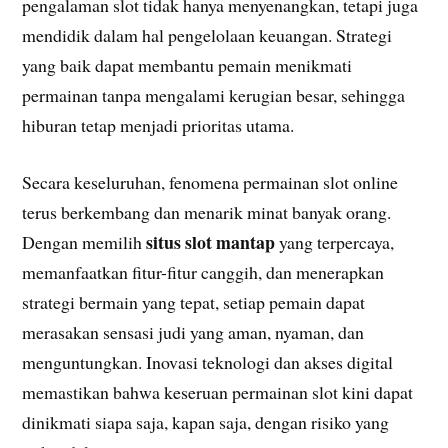
pengalaman slot tidak hanya menyenangkan, tetapi juga
mendidik dalam hal pengelolaan keuangan. Strategi
yang baik dapat membantu pemain menikmati
permainan tanpa mengalami kerugian besar, sehingga
hiburan tetap menjadi prioritas utama.
Secara keseluruhan, fenomena permainan slot online
terus berkembang dan menarik minat banyak orang.
situs slot mantap
Dengan memilih
yang terpercaya,
memanfaatkan fitur-fitur canggih, dan menerapkan
strategi bermain yang tepat, setiap pemain dapat
merasakan sensasi judi yang aman, nyaman, dan
menguntungkan. Inovasi teknologi dan akses digital
memastikan bahwa keseruan permainan slot kini dapat
dinikmati siapa saja, kapan saja, dengan risiko yang