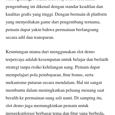
pengembang ini dikenal dengan standar keadilan dan
kualitas grafis yang tinggi. Dengan bermain di platform
yang menyediakan game dari pengembang ternama,
pemain dapat yakin bahwa permainan berlangsung
secara adil dan transparan.
Keuntungan utama dari menggunakan slot demo
terpercaya adalah kesempatan untuk belajar dan berlatih
strategi tanpa risiko kehilangan uang. Pemain dapat
mempelajari pola pembayaran, fitur bonus, serta
mekanisme putaran secara mendalam. Hal ini sangat
membantu dalam meningkatkan peluang menang saat
beralih ke permainan uang asli nanti. Di samping itu,
slot demo juga memungkinkan pemain untuk
mengeksplorasi berbagai tema dan fitur yang berbeda,