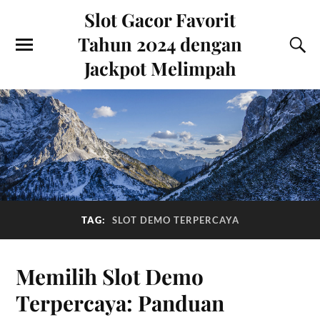
Slot Gacor Favorit
Tahun 2024 dengan
Jackpot Melimpah
TAG:
SLOT DEMO TERPERCAYA
Memilih Slot Demo
Terpercaya: Panduan