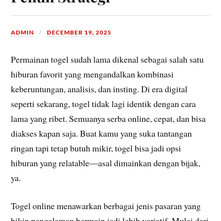
ADMIN
DECEMBER 19, 2025
Permainan togel sudah lama dikenal sebagai salah satu
hiburan favorit yang mengandalkan kombinasi
keberuntungan, analisis, dan insting. Di era digital
seperti sekarang, togel tidak lagi identik dengan cara
lama yang ribet. Semuanya serba online, cepat, dan bisa
diakses kapan saja. Buat kamu yang suka tantangan
ringan tapi tetap butuh mikir, togel bisa jadi opsi
hiburan yang relatable—asal dimainkan dengan bijak,
ya.
Togel online menawarkan berbagai jenis pasaran yang
bikin pengalaman bermain jadi lebih variatif. Mulai dari