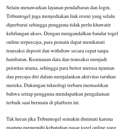
Selain menawarkan layanan pendaftaran dan login,
Tribuntogel juga menyediakan link resmi yang selalu
diperbarui sehingga pengguna tidak perlu khawatir
kehilangan akses. Dengan mengandalkan bandar togel
online terpercaya, para pemain dapat menikmati
transaksi deposit dan withdraw secara cepat tanpa
hambatan. Keamanan data dan transaksi menjadi
prioritas utama, sehingga para bettor merasa nyaman
dan percaya diri dalam menjalankan aktivitas taruhan
mereka. Dukungan teknologi terbaru memastikan
bahwa setiap pengguna mendapatkan pengalaman
terbaik saat bermain di platform ini.
Tak heran jika Tribuntogel semakin diminati karena
mampu memenuhi kebutuhan pasar togel online yang