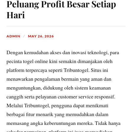
Peluang Profit Besar Setiap
Hari
ADMIN
MAY 26, 2026
Dengan kemudahan akses dan inovasi teknologi, para
pecinta togel online kini semakin dimanjakan oleh
platform terpercaya seperti Tribuntogel. Situs ini
menawarkan pengalaman bermain yang aman dan
menguntungkan, didukung oleh sistem keamanan
canggih serta pelayanan customer service responsif.
Melalui Tribuntogel, pengguna dapat menikmati
berbagai fitur menarik yang memudahkan dalam
memasang angka keberuntungan mereka. Tidak hanya
sekadar permainan, platform ini juga menyediakan