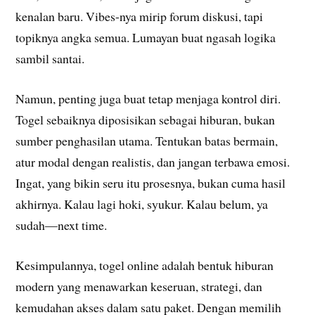
kenalan baru. Vibes-nya mirip forum diskusi, tapi
topiknya angka semua. Lumayan buat ngasah logika
sambil santai.
Namun, penting juga buat tetap menjaga kontrol diri.
Togel sebaiknya diposisikan sebagai hiburan, bukan
sumber penghasilan utama. Tentukan batas bermain,
atur modal dengan realistis, dan jangan terbawa emosi.
Ingat, yang bikin seru itu prosesnya, bukan cuma hasil
akhirnya. Kalau lagi hoki, syukur. Kalau belum, ya
sudah—next time.
Kesimpulannya, togel online adalah bentuk hiburan
modern yang menawarkan keseruan, strategi, dan
kemudahan akses dalam satu paket. Dengan memilih