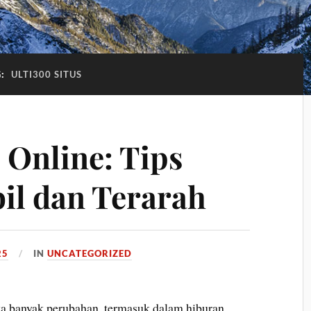
G:
ULTI300 SITUS
 Online: Tips
il dan Terarah
25
IN
UNCATEGORIZED
 banyak perubahan, termasuk dalam hiburan