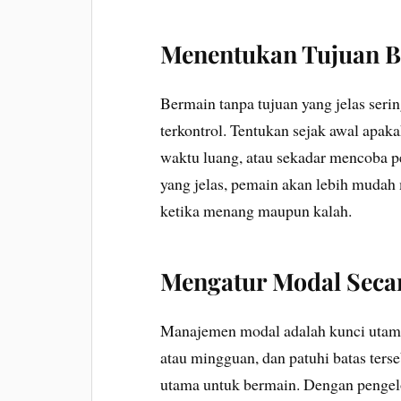
Menentukan Tujuan 
Bermain tanpa tujuan yang jelas seri
terkontrol. Tentukan sejak awal apak
waktu luang, atau sekadar mencoba p
yang jelas, pemain akan lebih mudah
ketika menang maupun kalah.
Mengatur Modal Secar
Manajemen modal adalah kunci utama 
atau mingguan, dan patuhi batas ter
utama untuk bermain. Dengan pengel