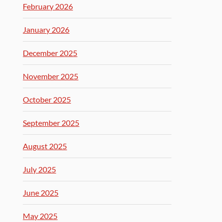
February 2026
January 2026
December 2025
November 2025
October 2025
September 2025
August 2025
July 2025
June 2025
May 2025