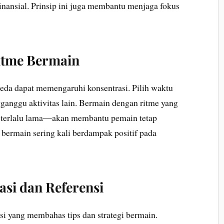
inansial. Prinsip ini juga membantu menjaga fokus
itme Bermain
jeda dapat memengaruhi konsentrasi. Pilih waktu
anggu aktivitas lain. Bermain dengan ritme yang
k terlalu lama—akan membantu pemain tetap
me bermain sering kali berdampak positif pada
si dan Referensi
asi yang membahas tips dan strategi bermain.