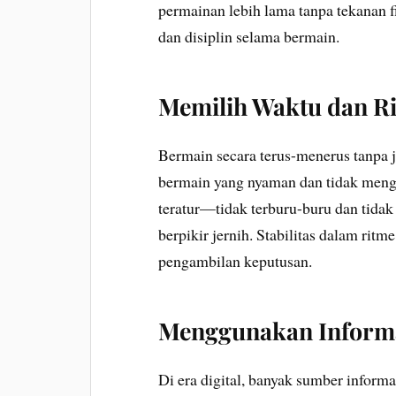
permainan lebih lama tanpa tekanan f
dan disiplin selama bermain.
Memilih Waktu dan R
Bermain secara terus-menerus tanpa 
bermain yang nyaman dan tidak mengg
teratur—tidak terburu-buru dan tida
berpikir jernih. Stabilitas dalam rit
pengambilan keputusan.
Menggunakan Informa
Di era digital, banyak sumber inform