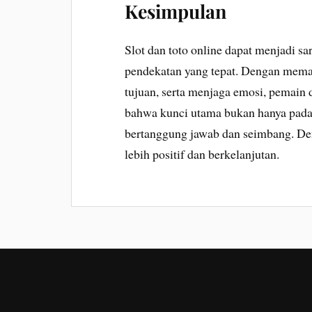
Kesimpulan
Slot dan toto online dapat menjadi s
pendekatan yang tepat. Dengan mem
tujuan, serta menjaga emosi, pemain d
bahwa kunci utama bukan hanya pada h
bertanggung jawab dan seimbang. De
lebih positif dan berkelanjutan.