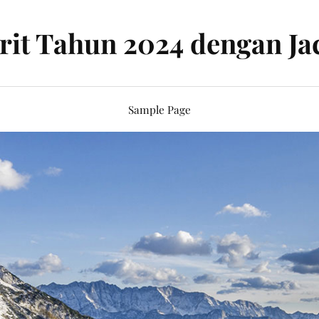
orit Tahun 2024 dengan J
Sample Page