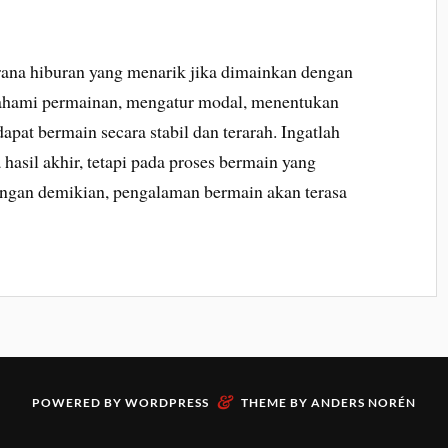
arana hiburan yang menarik jika dimainkan dengan
ahami permainan, mengatur modal, menentukan
apat bermain secara stabil dan terarah. Ingatlah
asil akhir, tetapi pada proses bermain yang
ngan demikian, pengalaman bermain akan terasa
&
POWERED BY
WORDPRESS
THEME BY
ANDERS NORÉN