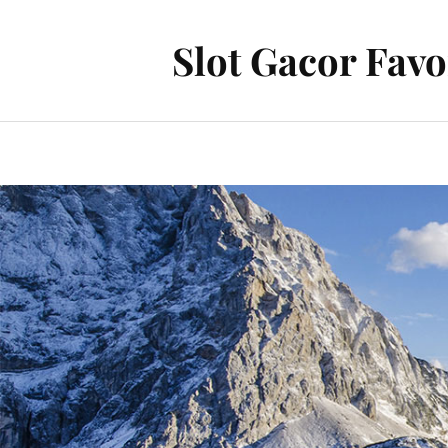
Slot Gacor Fav