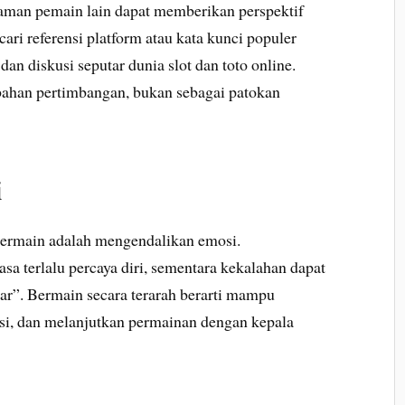
laman pemain lain dapat memberikan perspektif
ari referensi platform atau kata kunci populer
n diskusi seputar dunia slot dan toto online.
bahan pertimbangan, bukan sebagai patokan
i
 bermain adalah mengendalikan emosi.
a terlalu percaya diri, sementara kekalahan dapat
r”. Bermain secara terarah berarti mampu
isi, dan melanjutkan permainan dengan kepala