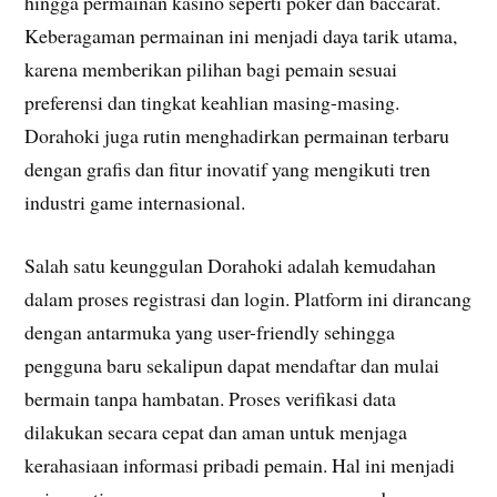
hingga permainan kasino seperti poker dan baccarat.
Keberagaman permainan ini menjadi daya tarik utama,
karena memberikan pilihan bagi pemain sesuai
preferensi dan tingkat keahlian masing-masing.
Dorahoki juga rutin menghadirkan permainan terbaru
dengan grafis dan fitur inovatif yang mengikuti tren
industri game internasional.
Salah satu keunggulan Dorahoki adalah kemudahan
dalam proses registrasi dan login. Platform ini dirancang
dengan antarmuka yang user-friendly sehingga
pengguna baru sekalipun dapat mendaftar dan mulai
bermain tanpa hambatan. Proses verifikasi data
dilakukan secara cepat dan aman untuk menjaga
kerahasiaan informasi pribadi pemain. Hal ini menjadi