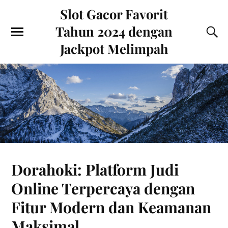
Slot Gacor Favorit
Tahun 2024 dengan
Jackpot Melimpah
Dorahoki: Platform Judi
Online Terpercaya dengan
Fitur Modern dan Keamanan
Maksimal