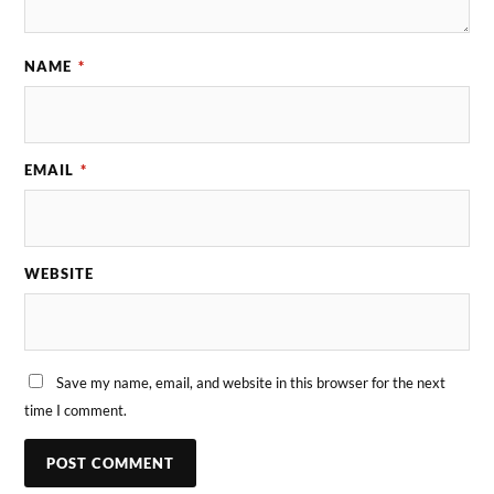
NAME
*
EMAIL
*
WEBSITE
Save my name, email, and website in this browser for the next
time I comment.