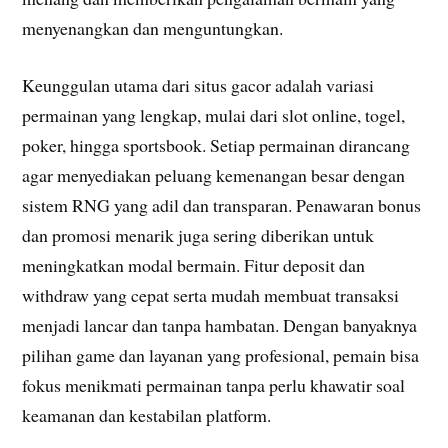
menyenangkan dan menguntungkan.
Keunggulan utama dari situs gacor adalah variasi
permainan yang lengkap, mulai dari slot online, togel,
poker, hingga sportsbook. Setiap permainan dirancang
agar menyediakan peluang kemenangan besar dengan
sistem RNG yang adil dan transparan. Penawaran bonus
dan promosi menarik juga sering diberikan untuk
meningkatkan modal bermain. Fitur deposit dan
withdraw yang cepat serta mudah membuat transaksi
menjadi lancar dan tanpa hambatan. Dengan banyaknya
pilihan game dan layanan yang profesional, pemain bisa
fokus menikmati permainan tanpa perlu khawatir soal
keamanan dan kestabilan platform.