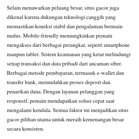
Selain menawarkan peluang besar, situs gacor juga
dikenal karena dukungan teknologi canggih yang
memastikan koneksi stabil dan pengalaman bermain
mulus. Mobile-friendly memungkinkan pemain
mengakses dari berbagai perangkat, seperti smartphone
maupun tablet. Sistem keamanan yang ketat melindungi
setiap transaksi dan data pribadi dari ancaman siber.
Berbagai metode pembayaran, termasuk e-wallet dan
transfer bank, memudahkan proses deposit dan
penarikan dana. Dengan layanan pelanggan yang
responsif, pemain mendapatkan solusi cepat saat
mengalami kendala. Semua faktor ini menjadikan situs
gacor pilihan utama untuk meraih kemenangan besar
secara konsisten.