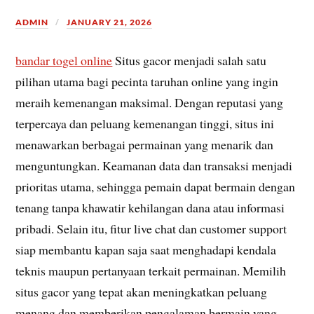
ADMIN
JANUARY 21, 2026
bandar togel online
Situs gacor menjadi salah satu
pilihan utama bagi pecinta taruhan online yang ingin
meraih kemenangan maksimal. Dengan reputasi yang
terpercaya dan peluang kemenangan tinggi, situs ini
menawarkan berbagai permainan yang menarik dan
menguntungkan. Keamanan data dan transaksi menjadi
prioritas utama, sehingga pemain dapat bermain dengan
tenang tanpa khawatir kehilangan dana atau informasi
pribadi. Selain itu, fitur live chat dan customer support
siap membantu kapan saja saat menghadapi kendala
teknis maupun pertanyaan terkait permainan. Memilih
situs gacor yang tepat akan meningkatkan peluang
menang dan memberikan pengalaman bermain yang