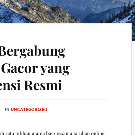
Bergabung
 Gacor yang
ensi Resmi
IN
UNCATEGORIZED
ah satu pilihan utama bagi pecinta taruhan online