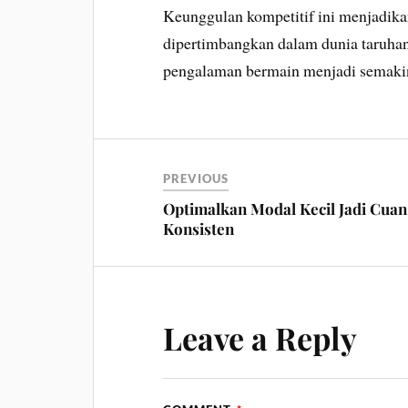
Keunggulan kompetitif ini menjadikan
dipertimbangkan dalam dunia taruhan 
pengalaman bermain menjadi semak
PREVIOUS
Optimalkan Modal Kecil Jadi Cuan
Konsisten
Leave a Reply