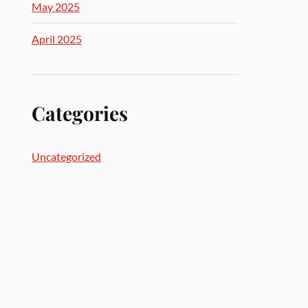
May 2025
April 2025
Categories
Uncategorized