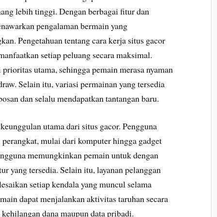
ng lebih tinggi. Dengan berbagai fitur dan
 menawarkan pengalaman bermain yang
n. Pengetahuan tentang cara kerja situs gacor
manfaatkan setiap peluang secara maksimal.
 prioritas utama, sehingga pemain merasa nyaman
aw. Selain itu, variasi permainan yang tersedia
osan dan selalu mendapatkan tantangan baru.
keunggulan utama dari situs gacor. Pengguna
 perangkat, mulai dari komputer hingga gadget
 pengguna memungkinkan pemain untuk dengan
 yang tersedia. Selain itu, layanan pelanggan
esaikan setiap kendala yang muncul selama
main dapat menjalankan aktivitas taruhan secara
 kehilangan dana maupun data pribadi.