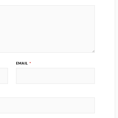
EMAIL
*