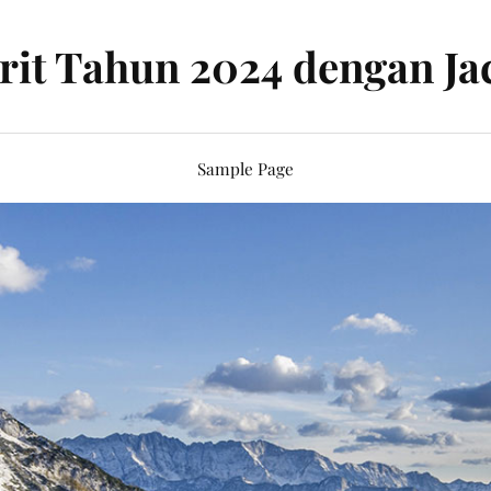
orit Tahun 2024 dengan J
Sample Page