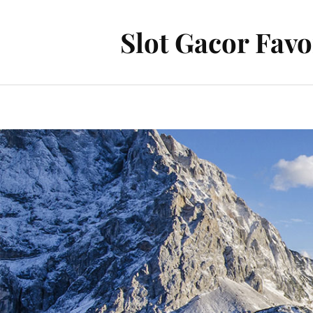
Slot Gacor Fav