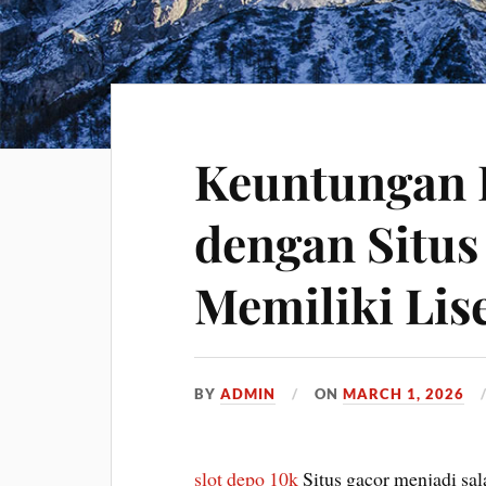
Keuntungan 
dengan Situs
Memiliki Lis
BY
ADMIN
ON
MARCH 1, 2026
slot depo 10k
Situs gacor menjadi sal