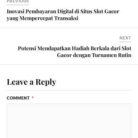
PREVIOUS
Inovasi Pembayaran Digital di Situs Slot Gacor
yang Mempercepat Transaksi
NEXT
Potensi Mendapatkan Hadiah Berkala dari Slot
Gacor dengan Turnamen Rutin
Leave a Reply
COMMENT
*