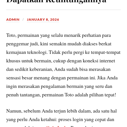
ADMIN
JANUARY 8, 2026
Toto, permainan yang selalu menarik perhatian para
penggemar judi, kini semakin mudah diakses berkat
kemajuan teknologi. Tidak perlu pergi ke tempat-tempat
khusus untuk bermain, cukup dengan koneksi internet
dan sedikit keberanian, Anda sudah bisa merasakan
sensasi besar menang dengan permainan ini. Jika Anda
ingin merasakan pengalaman bermain yang seru dan
penuh tantangan, permainan Toto adalah pilihan tepat!
Namun, sebelum Anda terjun lebih dalam, ada satu hal
yang perlu Anda ketahui: proses login yang cepat dan