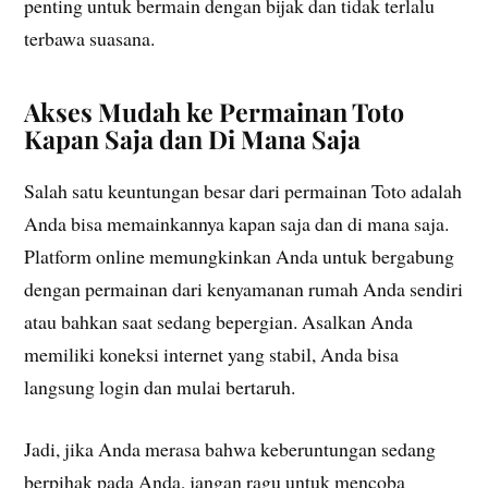
penting untuk bermain dengan bijak dan tidak terlalu
terbawa suasana.
Akses Mudah ke Permainan Toto
Kapan Saja dan Di Mana Saja
Salah satu keuntungan besar dari permainan Toto adalah
Anda bisa memainkannya kapan saja dan di mana saja.
Platform online memungkinkan Anda untuk bergabung
dengan permainan dari kenyamanan rumah Anda sendiri
atau bahkan saat sedang bepergian. Asalkan Anda
memiliki koneksi internet yang stabil, Anda bisa
langsung login dan mulai bertaruh.
Jadi, jika Anda merasa bahwa keberuntungan sedang
berpihak pada Anda, jangan ragu untuk mencoba