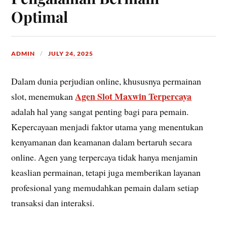
Optimal
ADMIN
JULY 24, 2025
Dalam dunia perjudian online, khususnya permainan
Agen Slot Maxwin Terpercaya
slot, menemukan
adalah hal yang sangat penting bagi para pemain.
Kepercayaan menjadi faktor utama yang menentukan
kenyamanan dan keamanan dalam bertaruh secara
online. Agen yang terpercaya tidak hanya menjamin
keaslian permainan, tetapi juga memberikan layanan
profesional yang memudahkan pemain dalam setiap
transaksi dan interaksi.