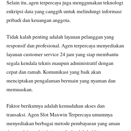
Selain itu, agen terpercaya juga menggunakan teknologi
enkripsi data yang canggih untuk melindungi informasi
pribadi dan keuangan anggota.
Tidak kalah penting adalah layanan pelanggan yang
responsif dan profesional. Agen terpercaya menyediakan
layanan customer service 24 jam yang siap membantu
segala kendala teknis maupun administratif dengan
cepat dan ramah. Komunikasi yang baik akan
menciptakan pengalaman bermain yang nyaman dan
memuaskan.
Faktor berikutnya adalah kemudahan akses dan
transaksi. Agen Slot Maxwin Terpercaya umumnya
menyediakan berbagai metode pembayaran yang aman