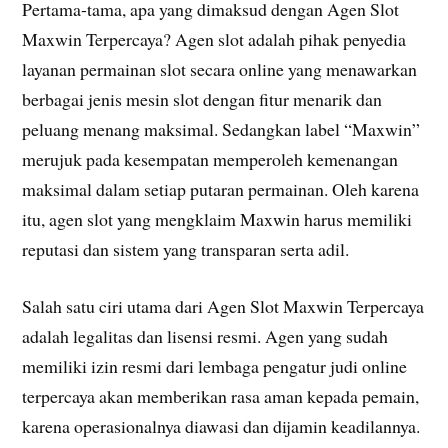
Pertama-tama, apa yang dimaksud dengan Agen Slot
Maxwin Terpercaya? Agen slot adalah pihak penyedia
layanan permainan slot secara online yang menawarkan
berbagai jenis mesin slot dengan fitur menarik dan
peluang menang maksimal. Sedangkan label “Maxwin”
merujuk pada kesempatan memperoleh kemenangan
maksimal dalam setiap putaran permainan. Oleh karena
itu, agen slot yang mengklaim Maxwin harus memiliki
reputasi dan sistem yang transparan serta adil.
Salah satu ciri utama dari Agen Slot Maxwin Terpercaya
adalah legalitas dan lisensi resmi. Agen yang sudah
memiliki izin resmi dari lembaga pengatur judi online
terpercaya akan memberikan rasa aman kepada pemain,
karena operasionalnya diawasi dan dijamin keadilannya.