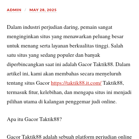
ADMIN
MAY 28, 2025
Dalam industri perjudian daring, pemain sangat
menginginkan situs yang menawarkan peluang besar
untuk menang serta layanan berkualitas tinggi. Salah
satu situs yang sedang populer dan banyak
diperbincangkan saat ini adalah Gacor Taktik88. Dalam
artikel ini, kami akan membahas secara menyeluruh
tentang situs Gacor
https://taktik88.it.com/
Taktik88,
termasuk fitur, kelebihan, dan mengapa situs ini menjadi
pilihan utama di kalangan penggemar judi online.
Apa itu Gacor Taktik88?
Gacor Taktik88 adalah sebuah platform perjudian online