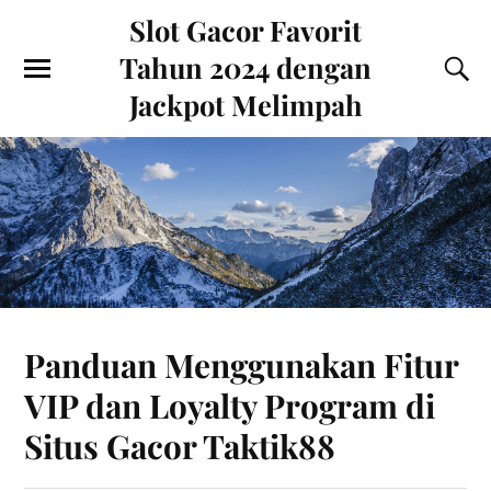
Slot Gacor Favorit
Tahun 2024 dengan
Jackpot Melimpah
Panduan Menggunakan Fitur
VIP dan Loyalty Program di
Situs Gacor Taktik88