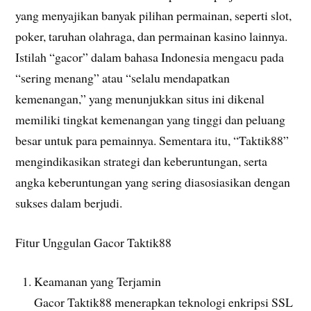
yang menyajikan banyak pilihan permainan, seperti slot,
poker, taruhan olahraga, dan permainan kasino lainnya.
Istilah “gacor” dalam bahasa Indonesia mengacu pada
“sering menang” atau “selalu mendapatkan
kemenangan,” yang menunjukkan situs ini dikenal
memiliki tingkat kemenangan yang tinggi dan peluang
besar untuk para pemainnya. Sementara itu, “Taktik88”
mengindikasikan strategi dan keberuntungan, serta
angka keberuntungan yang sering diasosiasikan dengan
sukses dalam berjudi.
Fitur Unggulan Gacor Taktik88
Keamanan yang Terjamin
Gacor Taktik88 menerapkan teknologi enkripsi SSL