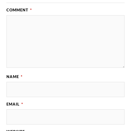
COMMENT
*
NAME
*
EMAIL
*