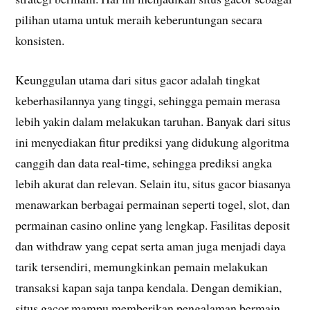
pilihan utama untuk meraih keberuntungan secara
konsisten.
Keunggulan utama dari situs gacor adalah tingkat
keberhasilannya yang tinggi, sehingga pemain merasa
lebih yakin dalam melakukan taruhan. Banyak dari situs
ini menyediakan fitur prediksi yang didukung algoritma
canggih dan data real-time, sehingga prediksi angka
lebih akurat dan relevan. Selain itu, situs gacor biasanya
menawarkan berbagai permainan seperti togel, slot, dan
permainan casino online yang lengkap. Fasilitas deposit
dan withdraw yang cepat serta aman juga menjadi daya
tarik tersendiri, memungkinkan pemain melakukan
transaksi kapan saja tanpa kendala. Dengan demikian,
situs gacor mampu memberikan pengalaman bermain