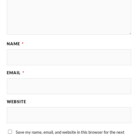
NAME
*
EMAIL
*
WEBSITE
Save my name, email, and website in this browser for the next