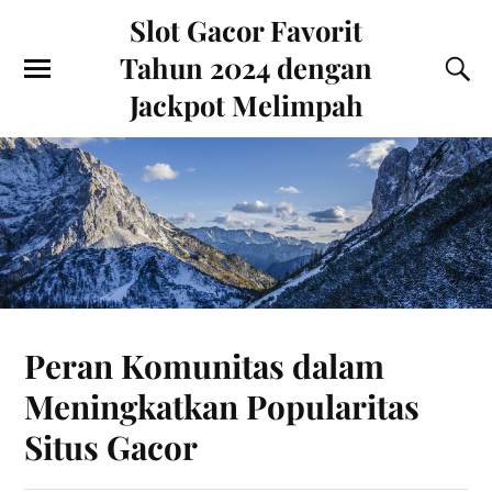
Slot Gacor Favorit
Tahun 2024 dengan
Jackpot Melimpah
Peran Komunitas dalam
Meningkatkan Popularitas
Situs Gacor