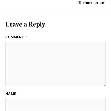
Terbaru 2026!
Leave a Reply
COMMENT
*
NAME
*