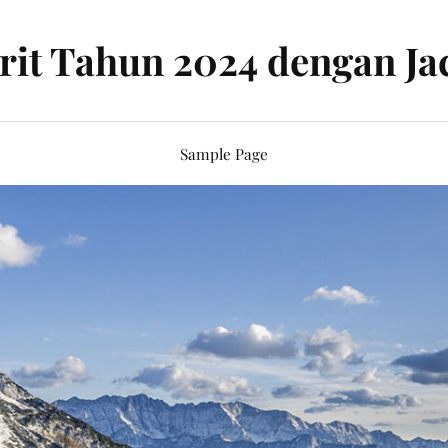
orit Tahun 2024 dengan J
Sample Page