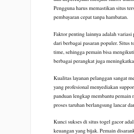
Pengguna harus memastikan situs ter
pembayaran cepat tanpa hambatan.
Faktor penting lainnya adalah varias
dari berbagai pasaran populer. Situs 
time, sehingga pemain bisa mengikut
berbagai perangkat juga meningkatk
Kualitas layanan pelanggan sangat m
yang profesional menyediakan support
panduan lengkap membantu pemain m
proses taruhan berlangsung lancar da
Kunci sukses di situs togel gacor ad
keuangan yang bijak. Pemain disarank