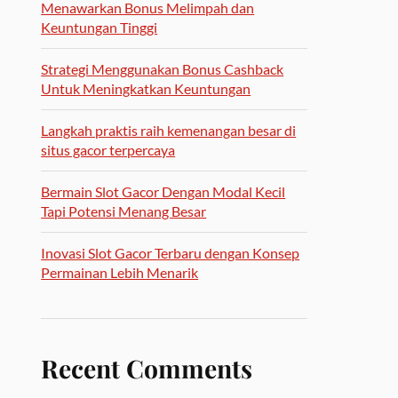
Menawarkan Bonus Melimpah dan
Keuntungan Tinggi
Strategi Menggunakan Bonus Cashback
Untuk Meningkatkan Keuntungan
Langkah praktis raih kemenangan besar di
situs gacor terpercaya
Bermain Slot Gacor Dengan Modal Kecil
Tapi Potensi Menang Besar
Inovasi Slot Gacor Terbaru dengan Konsep
Permainan Lebih Menarik
Recent Comments