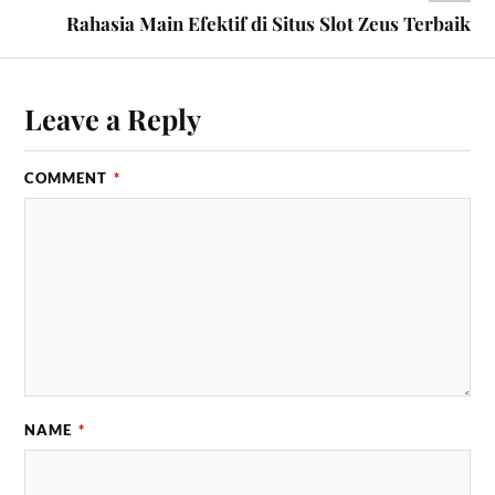
Rahasia Main Efektif di Situs Slot Zeus Terbaik
Leave a Reply
COMMENT
*
NAME
*