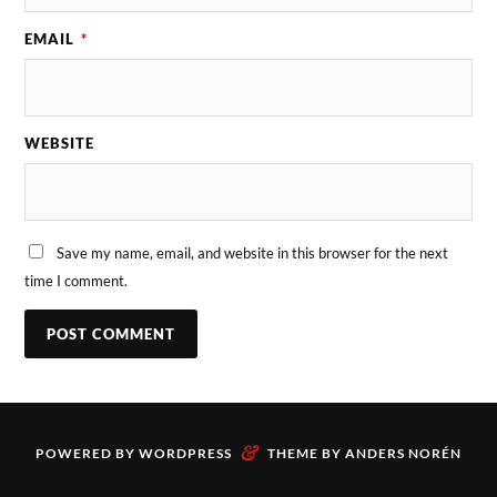
EMAIL
*
WEBSITE
Save my name, email, and website in this browser for the next
time I comment.
&
POWERED BY
WORDPRESS
THEME BY
ANDERS NORÉN