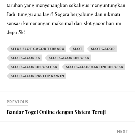
taruhan yang menyenangkan sekaligus menguntungkan.
Jadi, tunggu apa lagi? Segera bergabung dan nikmati
sensasi kemenangan maksimal dari slot gacor hari ini
depo 5k!
SITUS SLOT GACOR TERBARU
SLOT
SLOT GACOR
SLOT GACOR 5K
SLOT GACOR DEPO 5K
SLOT GACOR DEPOSIT 5K
SLOT GACOR HARI INI DEPO 5K
SLOT GACOR PASTI MAXWIN
PREVIOUS
Bandar Togel Online dengan Sistem Teruji
NEXT