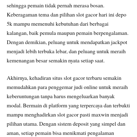
sehingga pemain tidak pernah merasa bosan.
Keberagaman tema dan pilihan slot gacor hari ini depo
5k mampu memenuhi kebutuhan dari berbagai
kalangan, baik pemula maupun pemain berpengalaman.
Dengan demikian, peluang untuk mendapatkan jackpot
menjadi lebih terbuka lebar, dan peluang untuk meraih
kemenangan besar semakin nyata setiap saat.
Akhirnya, kehadiran situs slot gacor terbaru semakin
memudahkan para penggemar judi online untuk meraih
keberuntungan tanpa harus mengeluarkan banyak
modal. Bermain di platform yang terpercaya dan terbukti
mampu menghadirkan slot gacor pasti maxwin menjadi
pilihan utama. Dengan sistem deposit yang simpel dan
aman, setiap pemain bisa menikmati pengalaman