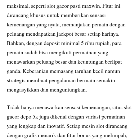
maksimal, seperti slot gacor pasti maxwin. Fitur ini
dirancang khusus untuk memberikan sensasi
kemenangan yang nyata, memanjakan pemain dengan
peluang mendapatkan jackpot besar setiap harinya.
Bahkan, dengan deposit minimal 5 ribu rupiah, para
pemain sudah bisa mengikuti permainan yang
menawarkan peluang besar dan keuntungan berlipat
ganda. Keberanian memasang taruhan kecil namun
strategis membuat pengalaman bermain semakin
mengasyikkan dan menguntungkan.
Tidak hanya menawarkan sensasi kemenangan, situs slot
gacor depo 5k juga dikenal dengan variasi permainan
yang lengkap dan inovatif. Setiap mesin slot dirancang
dengan grafis menarik dan fitur bonus yang melimpah,