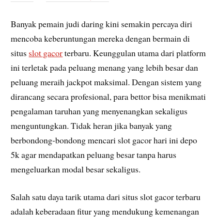
Banyak pemain judi daring kini semakin percaya diri
mencoba keberuntungan mereka dengan bermain di
situs
slot gacor
terbaru. Keunggulan utama dari platform
ini terletak pada peluang menang yang lebih besar dan
peluang meraih jackpot maksimal. Dengan sistem yang
dirancang secara profesional, para bettor bisa menikmati
pengalaman taruhan yang menyenangkan sekaligus
menguntungkan. Tidak heran jika banyak yang
berbondong-bondong mencari slot gacor hari ini depo
5k agar mendapatkan peluang besar tanpa harus
mengeluarkan modal besar sekaligus.
Salah satu daya tarik utama dari situs slot gacor terbaru
adalah keberadaan fitur yang mendukung kemenangan