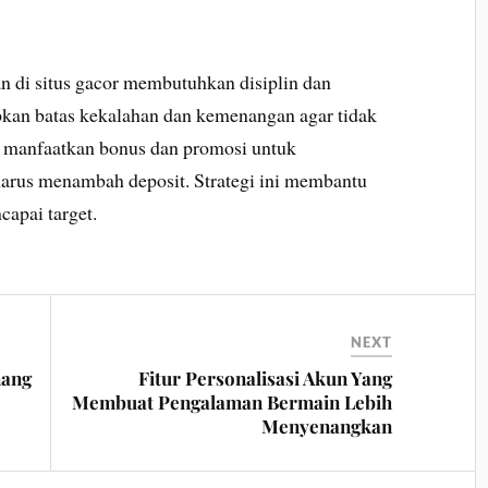
di situs gacor membutuhkan disiplin dan
apkan batas kekalahan dan kemenangan agar tidak
u, manfaatkan bonus dan promosi untuk
arus menambah deposit. Strategi ini membantu
capai target.
NEXT
nang
Fitur Personalisasi Akun Yang
Membuat Pengalaman Bermain Lebih
Menyenangkan