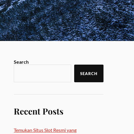
Search
SEARCH
Recent Posts
Temukan Situs Slot Resmi yang