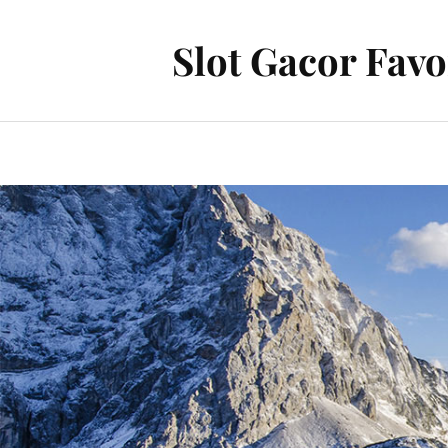
Slot Gacor Fav