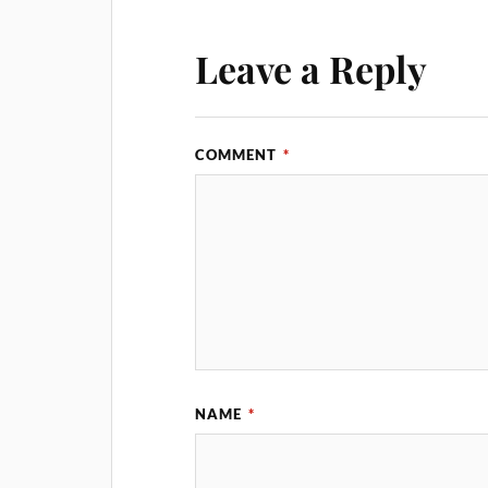
Leave a Reply
COMMENT
*
NAME
*