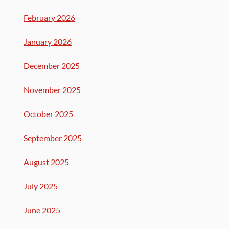
February 2026
January 2026
December 2025
November 2025
October 2025
September 2025
August 2025
July 2025
June 2025