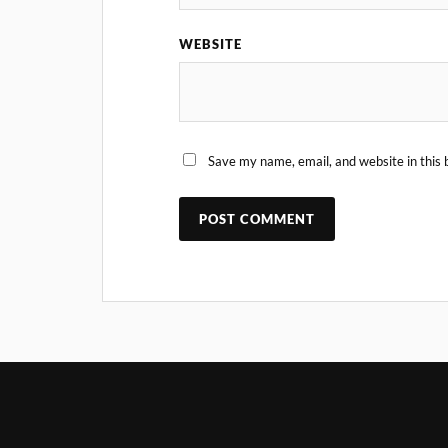
WEBSITE
Save my name, email, and website in this 