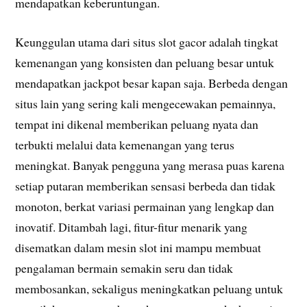
mendapatkan keberuntungan.
Keunggulan utama dari situs slot gacor adalah tingkat
kemenangan yang konsisten dan peluang besar untuk
mendapatkan jackpot besar kapan saja. Berbeda dengan
situs lain yang sering kali mengecewakan pemainnya,
tempat ini dikenal memberikan peluang nyata dan
terbukti melalui data kemenangan yang terus
meningkat. Banyak pengguna yang merasa puas karena
setiap putaran memberikan sensasi berbeda dan tidak
monoton, berkat variasi permainan yang lengkap dan
inovatif. Ditambah lagi, fitur-fitur menarik yang
disematkan dalam mesin slot ini mampu membuat
pengalaman bermain semakin seru dan tidak
membosankan, sekaligus meningkatkan peluang untuk