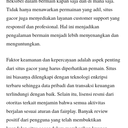
fleksibel dalam bermain kapan saja dan di mana saja.
Tidak hanya menawarkan permainan yang adil, situs
gacor juga menyediakan layanan customer support yang
responsif dan profesional. Hal ini menjadikan
pengalaman bermain menjadi lebih menyenangkan dan
menguntungkan.
Faktor keamanan dan kepercayaan adalah aspek penting
dari situs gacor yang harus diperhatikan pemain. Situs
ini biasanya dilengkapi dengan teknologi enkripsi
terbaru sehingga data pribadi dan transaksi keuangan
terlindungi dengan baik. Selain itu, lisensi resmi dari
otoritas terkait menjamin bahwa semua aktivitas
berjalan sesuai aturan dan fairplay. Banyak review
positif dari pengguna yang telah membuktikan