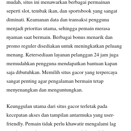
mudah, situs ini menawarkan berbagai permainan
seperti slot, tembak ikan, dan sportsbook yang sangat
diminati. Keamanan data dan transaksi pengguna
menjadi prioritas utama, sehingga pemain merasa
nyaman saat bermain. Berbagai bonus menarik dan
promo reguler disediakan untuk meningkatkan peluang
menang. Ketersediaan layanan pelanggan 24 jam juga
memudahkan pengguna mendapatkan bantuan kapan
saja dibutuhkan. Memilih situs gacor yang terpercaya
sangat penting agar pengalaman bermain tetap
menyenangkan dan menguntungkan.
Keunggulan utama dari situs gacor terletak pada
kecepatan akses dan tampilan antarmuka yang user-
friendly. Pemain tidak perlu khawatir mengalami lag