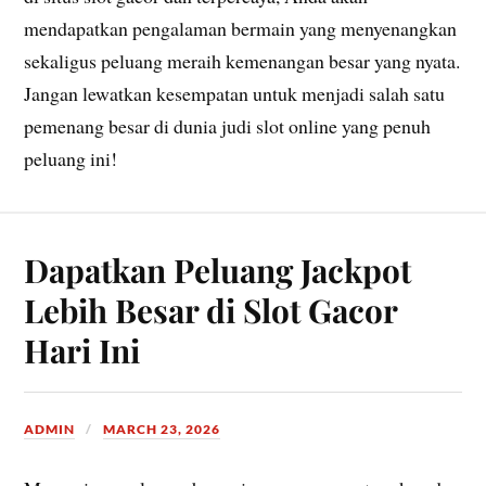
mendapatkan pengalaman bermain yang menyenangkan
sekaligus peluang meraih kemenangan besar yang nyata.
Jangan lewatkan kesempatan untuk menjadi salah satu
pemenang besar di dunia judi slot online yang penuh
peluang ini!
Dapatkan Peluang Jackpot
Lebih Besar di Slot Gacor
Hari Ini
ADMIN
MARCH 23, 2026