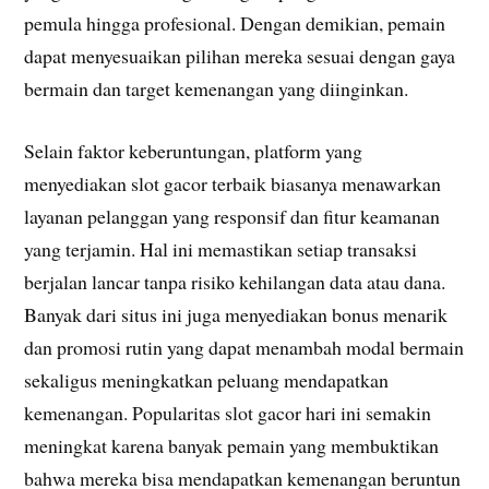
pemula hingga profesional. Dengan demikian, pemain
dapat menyesuaikan pilihan mereka sesuai dengan gaya
bermain dan target kemenangan yang diinginkan.
Selain faktor keberuntungan, platform yang
menyediakan slot gacor terbaik biasanya menawarkan
layanan pelanggan yang responsif dan fitur keamanan
yang terjamin. Hal ini memastikan setiap transaksi
berjalan lancar tanpa risiko kehilangan data atau dana.
Banyak dari situs ini juga menyediakan bonus menarik
dan promosi rutin yang dapat menambah modal bermain
sekaligus meningkatkan peluang mendapatkan
kemenangan. Popularitas slot gacor hari ini semakin
meningkat karena banyak pemain yang membuktikan
bahwa mereka bisa mendapatkan kemenangan beruntun