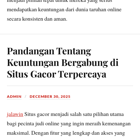
mendapatkan keuntungan dari dunia taruhan online
secara konsisten dan aman.
Pandangan Tentang
Keuntungan Bergabung di
Situs Gacor Terpercaya
ADMIN
DECEMBER 30, 2025
jalawin
Situs gacor menjadi salah satu pilihan utama
bagi pecinta judi online yang ingin meraih kemenangan
maksimal. Dengan fitur yang lengkap dan akses yang