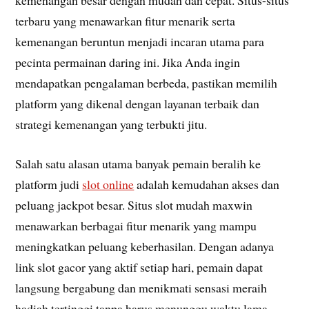
terbaru yang menawarkan fitur menarik serta
kemenangan beruntun menjadi incaran utama para
pecinta permainan daring ini. Jika Anda ingin
mendapatkan pengalaman berbeda, pastikan memilih
platform yang dikenal dengan layanan terbaik dan
strategi kemenangan yang terbukti jitu.
Salah satu alasan utama banyak pemain beralih ke
platform judi
slot online
adalah kemudahan akses dan
peluang jackpot besar. Situs slot mudah maxwin
menawarkan berbagai fitur menarik yang mampu
meningkatkan peluang keberhasilan. Dengan adanya
link slot gacor yang aktif setiap hari, pemain dapat
langsung bergabung dan menikmati sensasi meraih
hadiah tertinggi tanpa harus menunggu waktu lama.