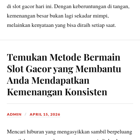
di slot gacor hari ini. Dengan keberuntungan di tangan,
kemenangan besar bukan lagi sekadar mimpi,
melainkan kenyataan yang bisa diraih setiap saat.
Temukan Metode Bermain
Slot Gacor yang Membantu
Anda Mendapatkan
Kemenangan Konsisten
ADMIN
APRIL 15, 2026
Mencari hiburan yang mengasyikkan sambil berpeluang