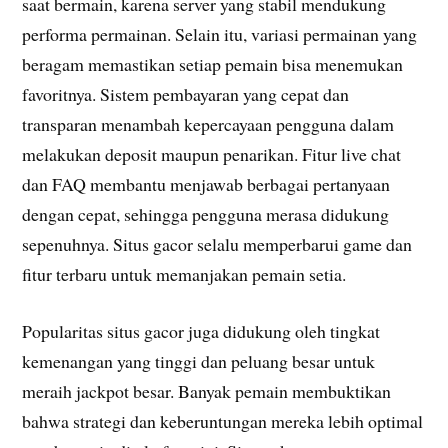
saat bermain, karena server yang stabil mendukung
performa permainan. Selain itu, variasi permainan yang
beragam memastikan setiap pemain bisa menemukan
favoritnya. Sistem pembayaran yang cepat dan
transparan menambah kepercayaan pengguna dalam
melakukan deposit maupun penarikan. Fitur live chat
dan FAQ membantu menjawab berbagai pertanyaan
dengan cepat, sehingga pengguna merasa didukung
sepenuhnya. Situs gacor selalu memperbarui game dan
fitur terbaru untuk memanjakan pemain setia.
Popularitas situs gacor juga didukung oleh tingkat
kemenangan yang tinggi dan peluang besar untuk
meraih jackpot besar. Banyak pemain membuktikan
bahwa strategi dan keberuntungan mereka lebih optimal