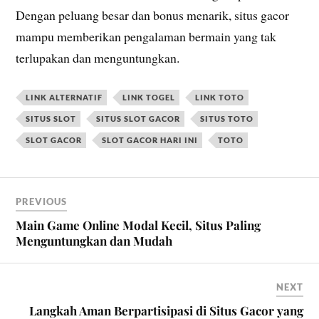
Dengan peluang besar dan bonus menarik, situs gacor
mampu memberikan pengalaman bermain yang tak
terlupakan dan menguntungkan.
LINK ALTERNATIF
LINK TOGEL
LINK TOTO
SITUS SLOT
SITUS SLOT GACOR
SITUS TOTO
SLOT GACOR
SLOT GACOR HARI INI
TOTO
PREVIOUS
Main Game Online Modal Kecil, Situs Paling
Menguntungkan dan Mudah
NEXT
Langkah Aman Berpartisipasi di Situs Gacor yang