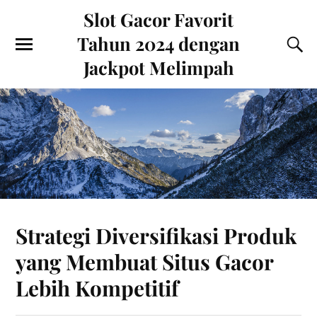
Slot Gacor Favorit
Tahun 2024 dengan
Jackpot Melimpah
Strategi Diversifikasi Produk
yang Membuat Situs Gacor
Lebih Kompetitif