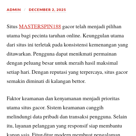
ADMIN
DECEMBER 2, 2025
Situs
MASTERSPIN188
gacor telah menjadi pilihan
utama bagi pecinta taruhan online. Keunggulan utama
dari situs ini terletak pada konsistensi kemenangan yang
ditawarkan. Pengguna dapat menikmati permainan
dengan peluang besar untuk meraih hasil maksimal
setiap hari. Dengan reputasi yang terpercaya, situs gacor
semakin diminati di kalangan bettor.
Faktor keamanan dan kenyamanan menjadi prioritas
utama situs gacor. Sistem keamanan canggih
melindungi data pribadi dan transaksi pengguna. Selain
itu, layanan pelanggan yang responsif siap membantu
kapan saja. Fitur-fitur modern membuat pengalaman