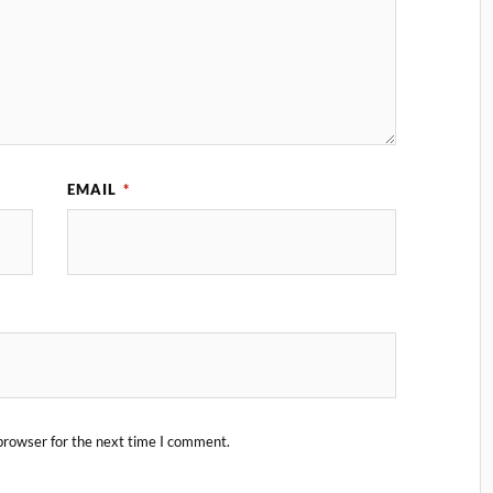
EMAIL
*
browser for the next time I comment.