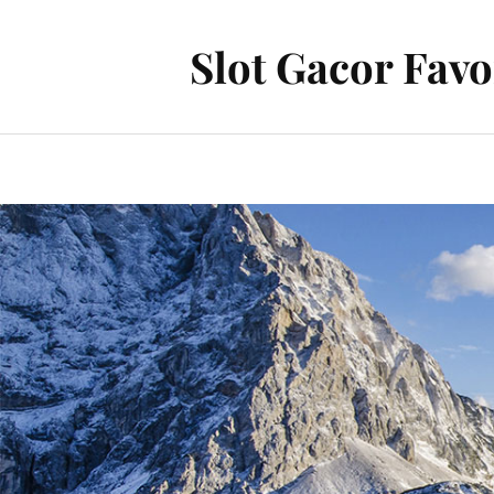
Slot Gacor Fav