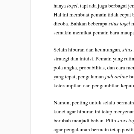
hanya
togel
, tapi ada juga berbagai je
Hal ini membuat pemain tidak cepat b
dicoba. Bahkan beberapa
situs togel
m
semakin memikat pemain baru maupu
Selain hiburan dan keuntungan,
situs
strategi dan intuisi. Pemain yang r
pola angka, probabilitas, dan cara m
yang tepat, pengalaman
judi online
bu
keterampilan dan pengambilan keputu
Namun, penting untuk selalu bermain
kunci agar hiburan ini tetap menyen
berubah menjadi beban. Pilih
situs to
agar pengalaman bermain tetap positi