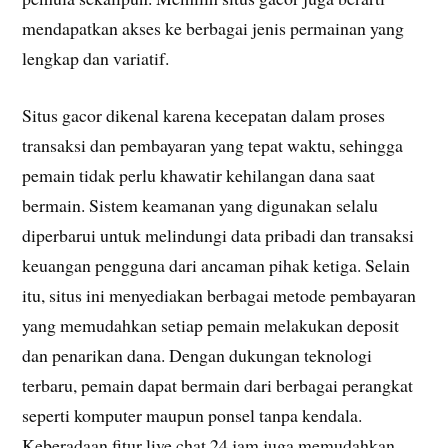
mendapatkan akses ke berbagai jenis permainan yang
lengkap dan variatif.
Situs gacor dikenal karena kecepatan dalam proses
transaksi dan pembayaran yang tepat waktu, sehingga
pemain tidak perlu khawatir kehilangan dana saat
bermain. Sistem keamanan yang digunakan selalu
diperbarui untuk melindungi data pribadi dan transaksi
keuangan pengguna dari ancaman pihak ketiga. Selain
itu, situs ini menyediakan berbagai metode pembayaran
yang memudahkan setiap pemain melakukan deposit
dan penarikan dana. Dengan dukungan teknologi
terbaru, pemain dapat bermain dari berbagai perangkat
seperti komputer maupun ponsel tanpa kendala.
Keberadaan fitur live chat 24 jam juga memudahkan