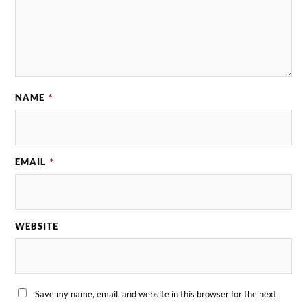
NAME
*
EMAIL
*
WEBSITE
Save my name, email, and website in this browser for the next