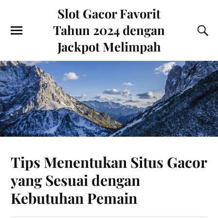
Slot Gacor Favorit
Tahun 2024 dengan
Jackpot Melimpah
Tips Menentukan Situs Gacor
yang Sesuai dengan
Kebutuhan Pemain