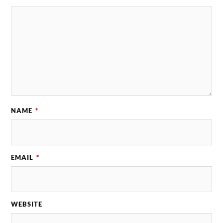
NAME
*
EMAIL
*
WEBSITE