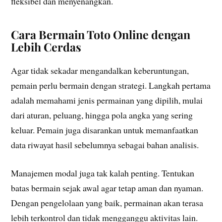
fleksibel dan menyenangkan.
Cara Bermain Toto Online dengan
Lebih Cerdas
Agar tidak sekadar mengandalkan keberuntungan,
pemain perlu bermain dengan strategi. Langkah pertama
adalah memahami jenis permainan yang dipilih, mulai
dari aturan, peluang, hingga pola angka yang sering
keluar. Pemain juga disarankan untuk memanfaatkan
data riwayat hasil sebelumnya sebagai bahan analisis.
Manajemen modal juga tak kalah penting. Tentukan
batas bermain sejak awal agar tetap aman dan nyaman.
Dengan pengelolaan yang baik, permainan akan terasa
lebih terkontrol dan tidak mengganggu aktivitas lain.