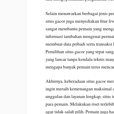
Selain menawarkan berbagai jenis perm
situs gacor juga menyediakan fitur liv
sangat membantu pemain yang menga
informasi tambahan mengenai permai
membuat data pribadi serta transaksi
Pemilihan situs gacor yang tepat sa
yang lancar tanpa kendala teknis mau
mengapa banyak pemain terus mencari 
Akhirnya, keberadaan situs gacor me
ingin meraih kemenangan maksimal de
unggulan dan layanan lengkap, situ
para pemain. Melakukan riset terleb
agar tidak salah pilih. Pemain juga 