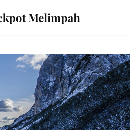
ackpot Melimpah