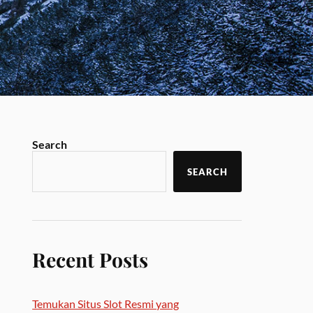
Search
SEARCH
Recent Posts
Temukan Situs Slot Resmi yang