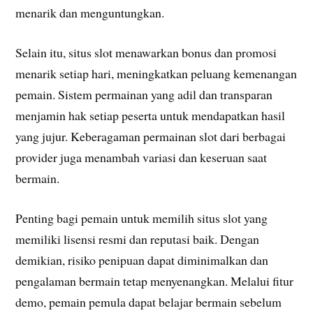
menarik dan menguntungkan.
Selain itu, situs slot menawarkan bonus dan promosi
menarik setiap hari, meningkatkan peluang kemenangan
pemain. Sistem permainan yang adil dan transparan
menjamin hak setiap peserta untuk mendapatkan hasil
yang jujur. Keberagaman permainan slot dari berbagai
provider juga menambah variasi dan keseruan saat
bermain.
Penting bagi pemain untuk memilih situs slot yang
memiliki lisensi resmi dan reputasi baik. Dengan
demikian, risiko penipuan dapat diminimalkan dan
pengalaman bermain tetap menyenangkan. Melalui fitur
demo, pemain pemula dapat belajar bermain sebelum