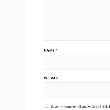
NAME
*
WEBSITE
Save my name, email, and website in this 