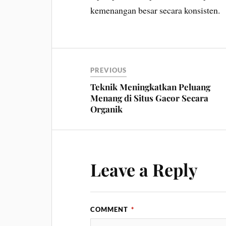
kemenangan besar secara konsisten.
PREVIOUS
Teknik Meningkatkan Peluang
Menang di Situs Gacor Secara
Organik
Leave a Reply
COMMENT
*