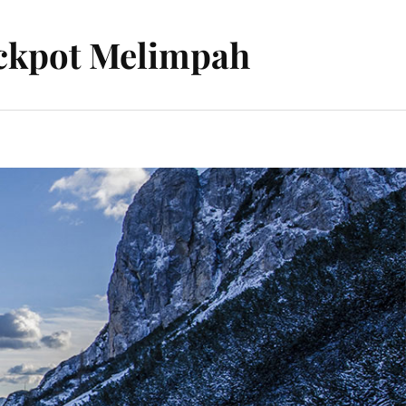
ackpot Melimpah