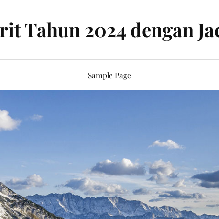
orit Tahun 2024 dengan J
Sample Page