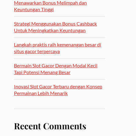
Menawarkan Bonus Melimpah dan
Keuntungan Tinggi
Strategi Menggunakan Bonus Cashback
Untuk Meningkatkan Keuntungan
Langkah praktis raih kemenangan besar di
situs gacor terpercaya
Bermain Slot Gacor Dengan Modal Kecil
Tapi Potensi Menang Besar
Inovasi Slot Gacor Terbaru dengan Konsep
Permainan Lebih Menarik
Recent Comments